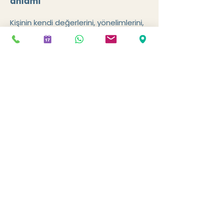
anlamı
Kişinin kendi değerlerini, yönelimlerini,
ihtiyaçlarını ve yaşamla kurduğu ilişkiyi
daha derinlikli anlamasına eşlik edilir.
Tükenmişlik ve yön kaybı
Enerji düşüklüğü, motivasyon kaybı,
içsel boşluk hissi ve yaşam
yönelimindeki belirsizlikler üzerinde
çalışılabilir.
Elementer Terapi
Süreci Nasıl İlerler?
İlk görüşmede kişinin mevcut yaşam
durumu, temel zorlanmaları, duygusal
yükleri, beden-zihin ilişkisi, sağlık
öyküsü ve beklentileri değerlendirilir.