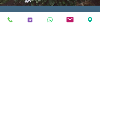
Aile Yaşamı
Yakında...
Biz