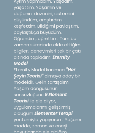
Ayrım yapmadım. Yaşadım,
yaşattım. Yaşamın ve
doğanın düzenini, sistemini
düşündüm, araştırdım,
keşfettim. Bildiğimi paylaştım,
paylaştıkça büyüdüm.
Öğrendim, öğrettim. Tüm bu
zaman sürecinde elde ettiğim
bilgileri, deneyimleri tek bir çatı
altında topladım:
Eternity
Model
Eternity Model kanımca
"Her
Şeyin Teorisi"
olmaya aday bir
modeldir. Gelin tartışalım.
Yaşam döngüsünün
sonsuzluğunu
9 Element
Teorisi
ile ele alıyor,
uygulamalarımı geliştirmiş
olduğum
Elementer Terapi
yöntemiyle yapıyorum. Yaşamı
madde, zaman ve enerji
boyutlarında ele aldığım